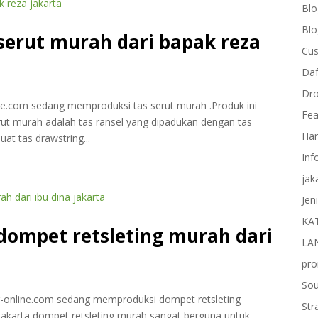
Blo
Blo
serut murah dari bapak reza
Cus
Daf
Dro
ine.com sedang memproduksi tas serut murah .Produk ini
Fea
erut murah adalah tas ransel yang dipadukan dengan tas
Har
at tas drawstring...
Inf
jak
Jen
KA
 dompet retsleting murah dari
LA
pro
Sou
er-online.com sedang memproduksi dompet retsleting
Str
 jakarta dompet retsleting murah sangat berguna untuk