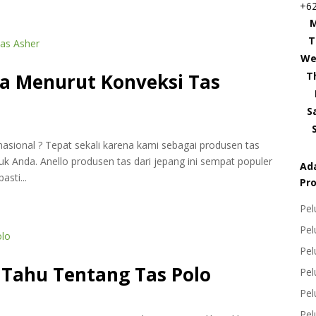
+6
T
We
T
ia Menurut Konveksi Tas
S
rnasional ? Tepat sekali karena kami sebagai produsen tas
 Anda. Anello produsen tas dari jepang ini sempat populer
Ad
asti...
Pro
Pel
Pel
Pel
 Tahu Tentang Tas Polo
Pel
Pel
Pel