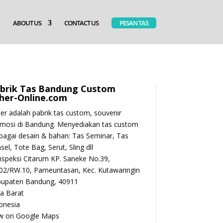
ABOUT US
CONTACT US
PESAN TAS
brik Tas Bandung Custom
her-Online.com
er adalah pabrik tas custom, souvenir
mosi di Bandung. Menyediakan tas custom
bagai desain & bahan: Tas Seminar, Tas
sel, Tote Bag, Serut, Sling dll
 Inspeksi Citarum KP. Saneke No.39,
02/RW.10, Pameuntasan, Kec. Kutawaringin
bupaten Bandung,
40911
a Barat
onesia
w on Google Maps