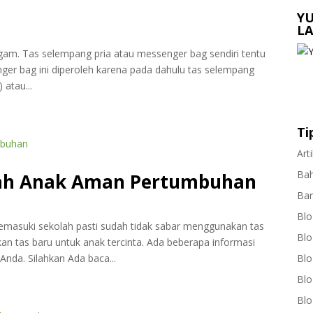
YU
LA
gam. Tas selempang pria atau messenger bag sendiri tentu
enger bag ini diperoleh karena pada dahulu tas selempang
atau...
Ti
Art
Ba
lah Anak Aman Pertumbuhan
Ba
Blo
masuki sekolah pasti sudah tidak sabar menggunakan tas
Blo
n tas baru untuk anak tercinta. Ada beberapa informasi
nda. Silahkan Ada baca...
Blo
Blo
Blo