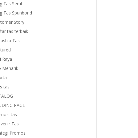
g Tas Serut
g Tas Spunbond
tomer Story
tar tas terbaik
pship Tas
tured
i Raya
o Menarik
arta
is tas
TALOG
NDING PAGE
mosi tas
venir Tas
ategi Promosi