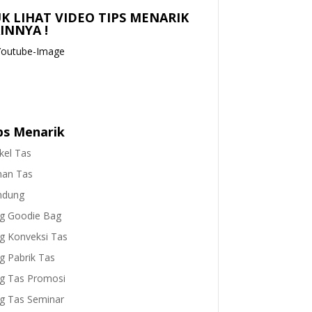
K LIHAT VIDEO TIPS MENARIK
INNYA !
ps Menarik
ikel Tas
han Tas
ndung
g Goodie Bag
g Konveksi Tas
g Pabrik Tas
g Tas Promosi
g Tas Seminar