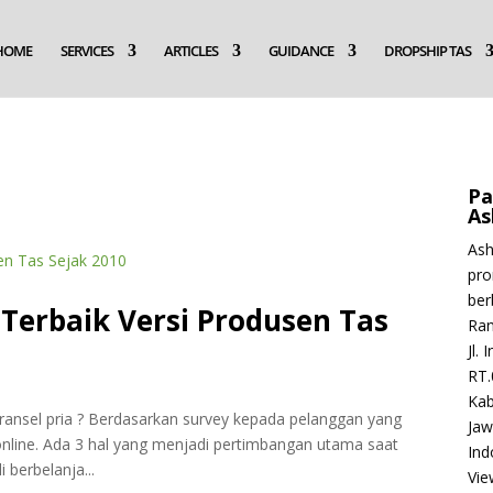
HOME
SERVICES
ARTICLES
GUIDANCE
DROPSHIP TAS
Pa
As
Ash
pro
ber
 Terbaik Versi Produsen Tas
Ran
Jl.
RT.
Ka
 ransel pria ? Berdasarkan survey kepada pelanggan yang
Jaw
online. Ada 3 hal yang menjadi pertimbangan utama saat
Ind
 berbelanja...
Vie