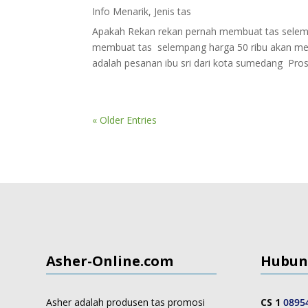
Info Menarik
,
Jenis tas
Apakah Rekan rekan pernah membuat tas selempa
membuat tas selempang harga 50 ribu akan mela
adalah pesanan ibu sri dari kota sumedang Prose
« Older Entries
Asher-Online.com
Hubun
Asher adalah produsen tas promosi
CS 1
0895