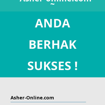
~
ANDA
BERHAK
SUKSES !
Asher-Online.com