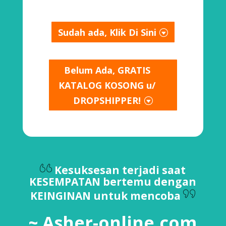
Sudah ada, Klik Di Sini
Belum Ada, GRATIS
KATALOG KOSONG u/
DROPSHIPPER!
Kesuksesan terjadi saat
KESEMPATAN bertemu dengan
KEINGINAN untuk mencoba
~ Asher-online.com