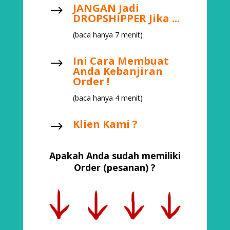
JANGAN Jadi
$
DROPSHIPPER Jika ...
(baca hanya 7 menit)
Ini Cara Membuat
$
Anda Kebanjiran
Order !
(baca hanya 4 menit)
Klien Kami ?
$
Apakah Anda sudah memiliki
Order (pesanan) ?