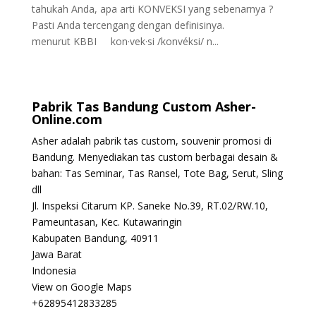
tahukah Anda, apa arti KONVEKSI yang sebenarnya ?
Pasti Anda tercengang dengan definisinya.
menurut KBBI kon·vek·si /konvéksi/ n...
Pabrik Tas Bandung Custom Asher-
Online.com
Asher adalah pabrik tas custom, souvenir promosi di
Bandung. Menyediakan tas custom berbagai desain &
bahan: Tas Seminar, Tas Ransel, Tote Bag, Serut, Sling
dll
Jl. Inspeksi Citarum KP. Saneke No.39, RT.02/RW.10,
Pameuntasan, Kec. Kutawaringin
Kabupaten Bandung,
40911
Jawa Barat
Indonesia
View on Google Maps
+62895412833285