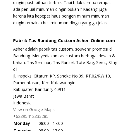
dingin pasti pilihan terbaik. Tapi tidak semua tempat
ada penjual minuman dingin bukan ? Kadang juga
karena kita kepepet haus pengen minum minuman
dingin terpaksa beli minuman dingin yang ga jelas....
Pabrik Tas Bandung Custom Asher-Online.com
Asher adalah pabrik tas custom, souvenir promosi di
Bandung. Menyediakan tas custom berbagai desain &
bahan: Tas Seminar, Tas Ransel, Tote Bag, Serut, Sling
dll
Jl. Inspeksi Citarum KP. Saneke No.39, RT.02/RW.10,
Pameuntasan, Kec. Kutawaringin
Kabupaten Bandung,
40911
Jawa Barat
Indonesia
View on Google Maps
+62895412833285
Monday
08:00 - 17:00
Tuesday
08:00 - 17:00