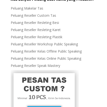
Peluang Makelar Tas
Peluang Reseller Custom Tas
Peluang Reseller Resleting Besi
Peluang Reseller Resleting Karet
Peluang Reseller Resleting Plastik
Peluang Reseller Workshop Public Speaking
Peluang Reseller Kelas Offline Public Speaking
Peluang Reseller Kelas Online Public Speaking
Peluang Reseller Speak Mastery