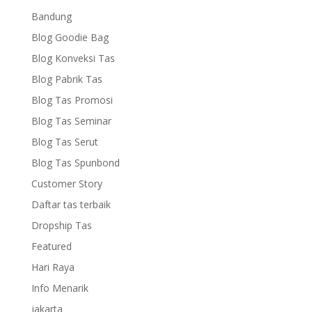
Bandung
Blog Goodie Bag
Blog Konveksi Tas
Blog Pabrik Tas
Blog Tas Promosi
Blog Tas Seminar
Blog Tas Serut
Blog Tas Spunbond
Customer Story
Daftar tas terbaik
Dropship Tas
Featured
Hari Raya
Info Menarik
jakarta