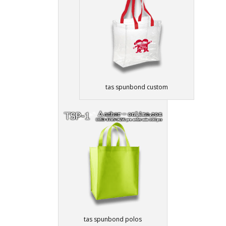
tas spunbond custom
tas spunbond polos