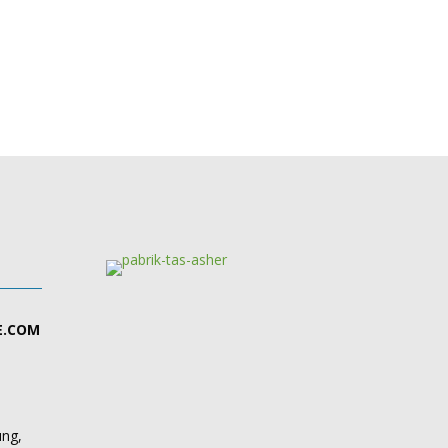
E.COM
ung,