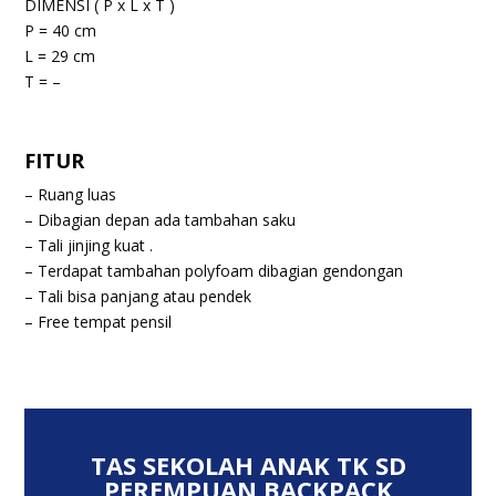
DIMENSI ( P x L x T )
P = 40 cm
L = 29 cm
T = –
FITUR
– Ruang luas
– Dibagian depan ada tambahan saku
– Tali jinjing kuat .
– Terdapat tambahan polyfoam dibagian gendongan
– Tali bisa panjang atau pendek
– Free tempat pensil
TAS SEKOLAH ANAK TK SD
PEREMPUAN BACKPACK