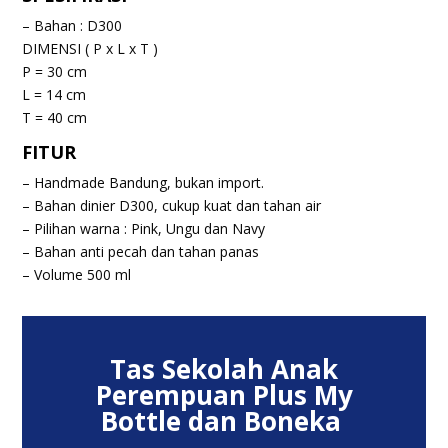
– Bahan : D300
DIMENSI ( P x L x T )
P = 30 cm
L = 14 cm
T = 40 cm
FITUR
–
Handmade Bandung, bukan import.
–
Bahan dinier D300, cukup kuat dan tahan air
–
Pilihan warna : Pink, Ungu dan Navy
–
Bahan anti pecah dan tahan panas
–
Volume 500 ml
Tas Sekolah Anak
Perempuan Plus My
Bottle dan Boneka