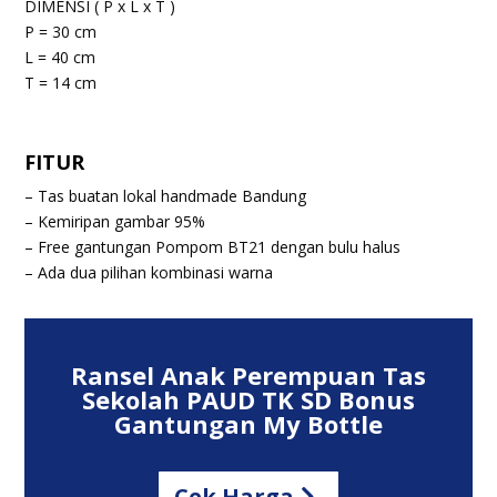
DIMENSI ( P x L x T )
P = 30 cm
L = 40 cm
T = 14 cm
FITUR
–
Tas buatan lokal handmade Bandung
–
Kemiripan gambar 95%
– Free g
antungan Pompom BT21 dengan bulu halus
– Ada dua pilihan kombinasi warna
Ransel Anak Perempuan Tas
Sekolah PAUD TK SD Bonus
Gantungan My Bottle
Cek Harga