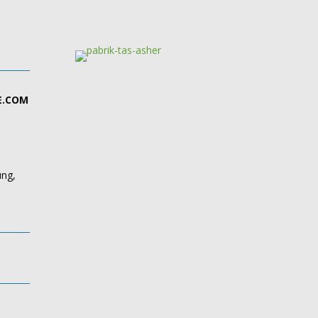
E.COM
ung,