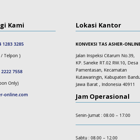
gi Kami
Lokasi Kantor
4 1283 3285
KONVEKSI TAS ASHER-ONLIN
/ Telpon )
Jalan Inspeksi Citarum No.39,
KP. Saneke RT.02 RW.10, Desa
Pamentasan, Kecamatan
 2222 7558
Kutawaringin, Kabupaten Band
pon Only)
Jawa Barat , Indonesia 40911
r-online.com
Jam Operasional
Senin-Jumat : 08.00 – 17.00
Sabtu : 08.00 – 12.00