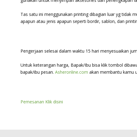
gunakan untuk menyimpan aksesories dan perlengkapan la
Tas satu ini menggunakan printing dibagian luar yg tidak 
apapun atau jenis apapun seperti bordir, sablon, dan prin
Pengerjaan selesai dalam waktu 15 hari menyesuaikan jum
Untuk keterangan harga, Bapak/Ibu bisa klik tombol diba
bapak/ibu pesan.
Asheronline.com
akan membantu kamu u
Pemesanan Klik disini