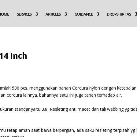
HOME
SERVICES
ARTICLES
GUIDANCE
DROPSHIP TAS
14 Inch
 jumlah 500 pcs. menggunakan bahan Cordura nylon dengan ketebala
an cordura lainnya. bahannya satu ini juga tahan terhadap air.
kuran standar yaitu 3.8, Resleting anti macet dan tali webbing yg ti
u tetap aman saat bawa berpergian, ada saku resleting terpisah yg