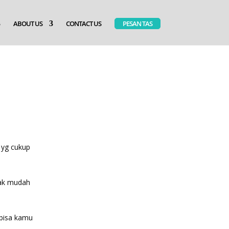
ABOUT US
CONTACT US
PESAN TAS
n yg cukup
dak mudah
 bisa kamu