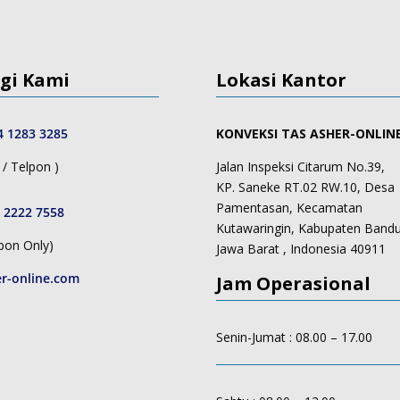
gi Kami
Lokasi Kantor
4 1283 3285
KONVEKSI TAS ASHER-ONLIN
/ Telpon )
Jalan Inspeksi Citarum No.39,
KP. Saneke RT.02 RW.10, Desa
Pamentasan, Kecamatan
 2222 7558
Kutawaringin, Kabupaten Band
pon Only)
Jawa Barat , Indonesia 40911
r-online.com
Jam Operasional
Senin-Jumat : 08.00 – 17.00