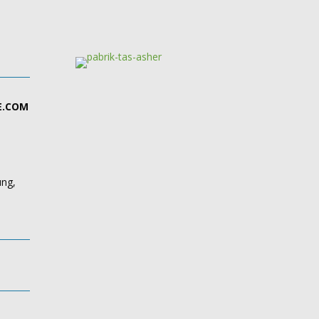
E.COM
ung,