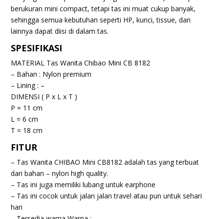
berukuran mini compact, tetapi tas ini muat cukup banyak,
sehingga semua kebutuhan seperti HP, kunci, tissue, dan
lainnya dapat diisi di dalam tas.
SPESIFIKASI
MATERIAL Tas Wanita Chibao Mini CB 8182
– Bahan : Nylon premium
– Lining : –
DIMENSI ( P x L x T )
P = 11 cm
L = 6 cm
T = 18 cm
FITUR
– Tas Wanita CHIBAO Mini CB8182 adalah tas yang terbuat
dari bahan – nylon high quality.
– Tas ini juga memiliki lubang untuk earphone
– Tas ini cocok untuk jalan jalan travel atau pun untuk sehari
hari
– Tersedia warna Warna :