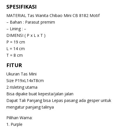
SPESIFIKASI
MATERIAL Tas Wanita Chibao Mini CB 8182 Motif
– Bahan : Parasut premim
– Lining : –
DIMENSI ( P x L x T )
P = 19 cm
L = 14 cm
T = 8 cm
FITUR
Ukuran Tas Mini
Size P19xL14xT8cm
2 risleting utama
Bisa dipake buat kepesta/jalan jalan
Dapat Tali Panjang bisa Lepas pasang ada gesper untuk
mengatur panjang talinya
Pilihan Warna:
1. Purple