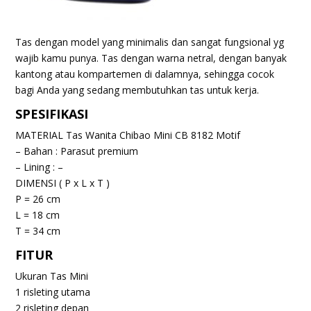
Tas dengan model yang minimalis dan sangat fungsional yg
wajib kamu punya. Tas dengan warna netral, dengan banyak
kantong atau kompartemen di dalamnya, sehingga cocok
bagi Anda yang sedang membutuhkan tas untuk kerja.
SPESIFIKASI
MATERIAL Tas Wanita Chibao Mini CB 8182 Motif
– Bahan : Parasut premium
– Lining : –
DIMENSI ( P x L x T )
P = 26 cm
L = 18 cm
T = 34 cm
FITUR
Ukuran Tas Mini
1 risleting utama
2 risleting depan