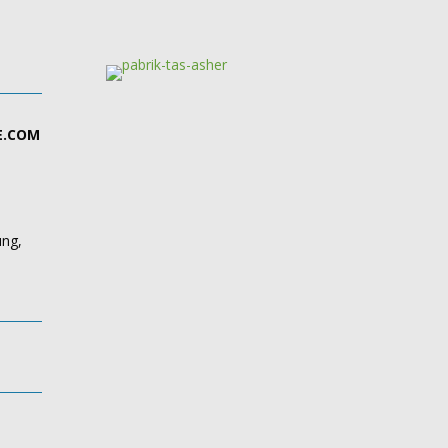
E.COM
ung,