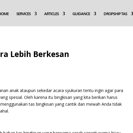
HOME
SERVICES
ARTICLES
GUIDANCE
DROPSHIP TAS
ara Lebih Berkesan
anan anak ataupun sekedar acara syukuran tentu ingin agar para
 spesial. Oleh karena itu bingkisan yang kita berikan harus
n menggunakan tas bingkisan yang cantik dan mewah Anda tidak
ahal.
h bahan tas bingkisan yang berwarna cerah seperti warna hijau