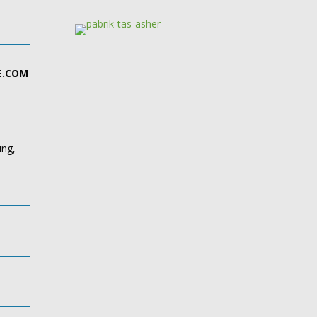
E.COM
ung,